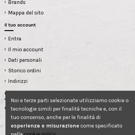
Brands
Mappa del sito
Il tuo account
Entra
Il mio account
Dati personali
Storico ordini
Indirizzi
Contatti
Noi e terze parti selezionate utilizziamo cookie o
AEROGRAFART s.r.l.s.
tecnologie simili per finalità tecniche e, con il
tuo consenso, anche per le finalità di
via petrarca, 1
esperienza e misurazione
come specificato
35020 Saonara - PD
nella
cookie policy
.