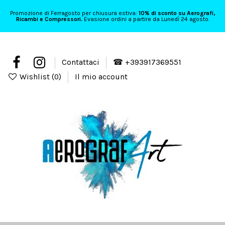
Promozione di Ferragosto per chiusura estiva:
10% di sconto su Aerografi,
Ricambi e Compressori.
Evasione ordini a partire da Lunedì 24 agosto.
Contattaci
☎ +393917369551
Wishlist (
0
)
Il mio account