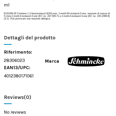
ml
EUH208-29 Contiene 1,2-benzisotiazol-3(2H)-one, 2-metil-2H-isotiazol-3-one, reazione di massa di
5-cloro-2-metil-4-isotiazol-3-one (EC no. 247-500-7) a 2-metil-4-isotiazol-3-one (EC no. 220-2369-6)
(3:1). Può provocare una reazione allergica.
Dettagli del prodotto
Riferimento:
28306023
Marca
EAN13/UPC:
4012380171061
Reviews
(0)
No reviews