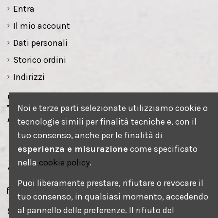
Entra
Il mio account
Dati personali
Storico ordini
Indirizzi
Contatti
Noi e terze parti selezionate utilizziamo cookie o
AEROGRAFART s.r.l.s.
tecnologie simili per finalità tecniche e, con il
tuo consenso, anche per le finalità di
via petrarca, 1
esperienza e misurazione
come specificato
35020 Saonara - PD
nella
cookie policy
.
+393917369551
Puoi liberamente prestare, rifiutare o revocare il
info@aerografartitalia.it
tuo consenso, in qualsiasi momento, accedendo
+393917369551
al pannello delle preferenze. Il rifiuto del