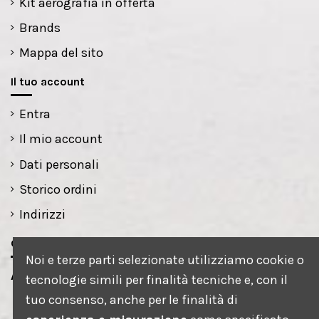
Kit aerografia in offerta
Brands
Mappa del sito
Il tuo account
Entra
Il mio account
Dati personali
Storico ordini
Indirizzi
Contatti
Noi e terze parti selezionate utilizziamo cookie o
AEROGRAFART s.r.l.s.
tecnologie simili per finalità tecniche e, con il
tuo consenso, anche per le finalità di
via petrarca, 1