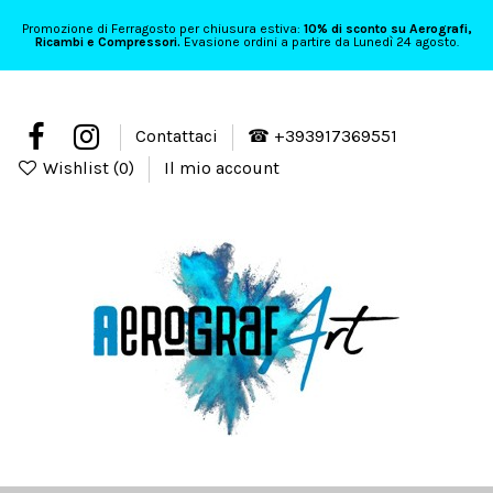
Promozione di Ferragosto per chiusura estiva:
10% di sconto su Aerografi,
Ricambi e Compressori.
Evasione ordini a partire da Lunedì 24 agosto.
Contattaci
☎ +393917369551
Wishlist (
0
)
Il mio account