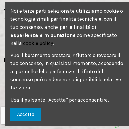
Contatti
Noi e terze parti selezionate utilizziamo cookie o
AEROGRAFART s.r.l.s.
tecnologie simili per finalità tecniche e, con il
tuo consenso, anche per le finalità di
via petrarca, 1
esperienza e misurazione
come specificato
35020 Saonara - PD
nella
cookie policy
.
+393917369551
Puoi liberamente prestare, rifiutare o revocare il
info@aerografartitalia.it
tuo consenso, in qualsiasi momento, accedendo
+393917369551
al pannello delle preferenze. Il rifiuto del
consenso può rendere non disponibili le relative
funzioni.
Usa il pulsante “Accetta” per acconsentire.
Accetta
Copyright © Aerografart Srls - C.F.05186170287 -
Tutti i diritti riservati - Powered by
Effetti Speciali