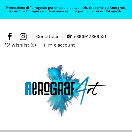
Promozione di Ferragosto per chiusura estiva:
10% di sconto su Aerografi,
Ricambi e Compressori.
Evasione ordini a partire da Lunedì 24 agosto.
Contattaci
☎ +393917369551
Wishlist (
0
)
Il mio account